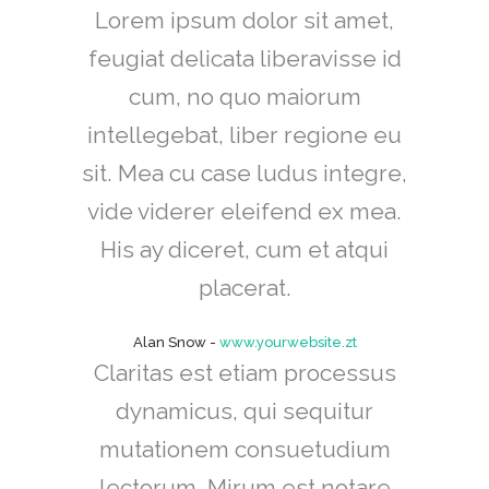
Lorem ipsum dolor sit amet,
feugiat delicata liberavisse id
cum, no quo maiorum
intellegebat, liber regione eu
sit. Mea cu case ludus integre,
vide viderer eleifend ex mea.
His ay diceret, cum et atqui
placerat.
Alan Snow
-
www.yourwebsite.zt
Claritas est etiam processus
dynamicus, qui sequitur
mutationem consuetudium
lectorum. Mirum est notare